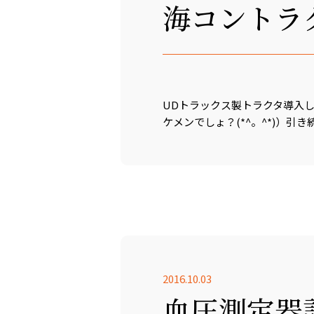
海コントラ
UDトラックス製トラクタ導入
ケメンでしょ？(*^。^*)）
2016.10.03
血圧測定器