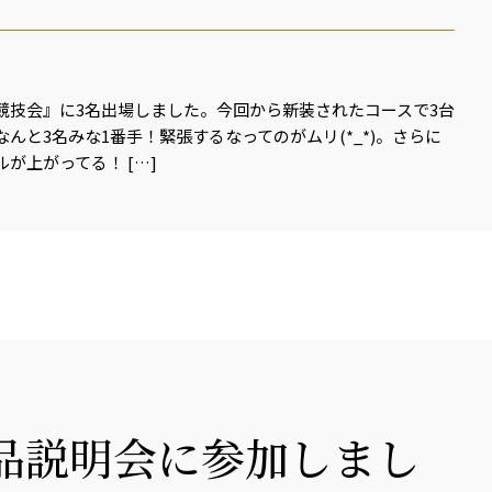
競技会』に3名出場しました。今回から新装されたコースで3台
んと3名みな1番手！緊張するなってのがムリ(*_*)。さらに
が上がってる！ […]
品説明会に参加しまし